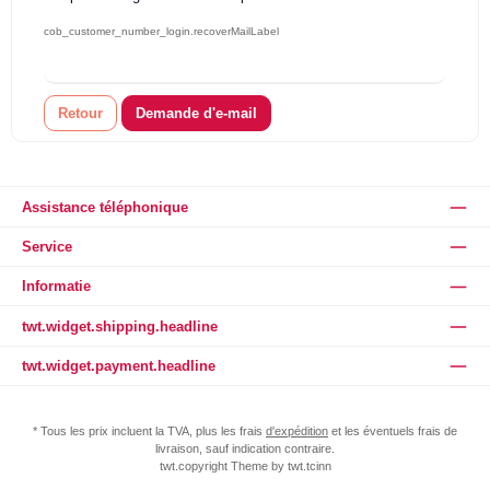
cob_customer_number_login.recoverMailLabel
Retour
Demande d'e-mail
Assistance téléphonique
Service
Informatie
twt.widget.shipping.headline
twt.widget.payment.headline
* Tous les prix incluent la TVA, plus les frais
d'expédition
et les éventuels frais de
livraison, sauf indication contraire.
twt.copyright Theme by twt.tcinn