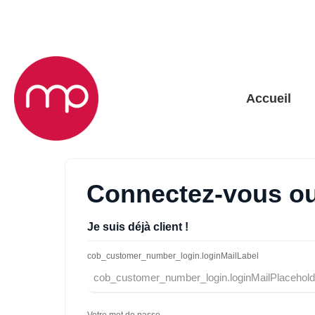
recherche
Passer à la navigation principale
Accueil
Connectez-vous ou
Je suis déjà client !
cob_customer_number_login.loginMailLabel