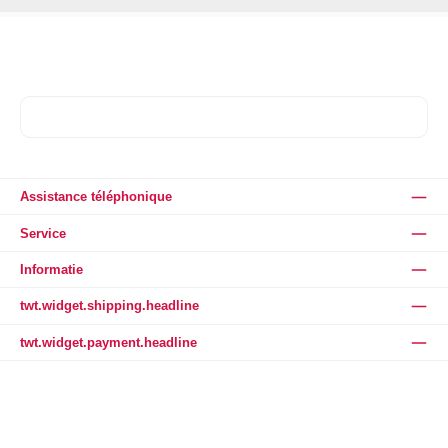
Assistance téléphonique
Service
Informatie
twt.widget.shipping.headline
twt.widget.payment.headline
* Tous les prix incluent la TVA, plus les frais
d'expédition
et les éventuels frais de
livraison, sauf indication contraire.
twt.copyright Theme by twt.tcinn