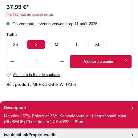
37,99 €*
Prix TTC, frais de livraison en sus
Op voorraad, levering verwacht op 11 août 2026
Sélectionnez
Taille
XS
S
M
L
XL
Quantité de produit : Entrez la quantité souhaitée ou utilisez les boutons pour augmenter ou
Ajouter au panier
Ajouter à la liste de souhaits
Réf. produit :
MEPKOKSBS-WI-DM-S
Description
Materiaal: 67% Polyester 33% KatoenMaattabel: Internationaal Maat
(NL/BE/DE) Chest (in cm.) XS 30/32…
Plus
twt.detail.tabProperties.title