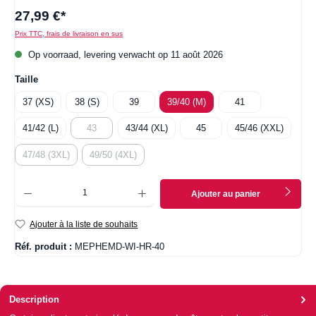
27,99 €*
Prix TTC, frais de livraison en sus
Op voorraad, levering verwacht op 11 août 2026
Sélectionnez
Taille
37 (XS)
38 (S)
39
39/40 (M)
41
41/42 (L)
43
43/44 (XL)
45
45/46 (XXL)
(Cette option n'est pas disponible pour le moment.)
47/48 (3XL)
49/50 (4XL)
(Cette option n'est pas disponible pour le moment.)
(Cette option n'est pas disponible pour le moment.)
Quantité de produit : Entrez la quantité souhaitée ou utilisez les boutons pour augmenter ou
Ajouter au panier
Ajouter à la liste de souhaits
Réf. produit :
MEPHEMD-WI-HR-40
Description